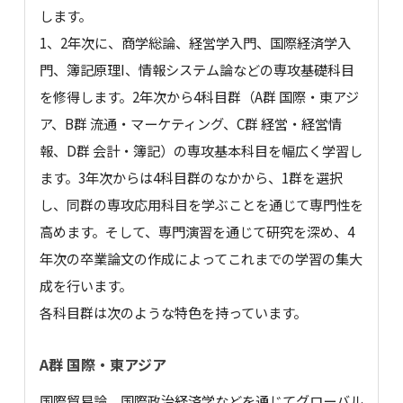
します。
1、2年次に、商学総論、経営学入門、国際経済学入
門、簿記原理I、情報システム論などの専攻基礎科目
を修得します。2年次から4科目群（A群 国際・東アジ
ア、B群 流通・マーケティング、C群 経営・経営情
報、D群 会計・簿記）の専攻基本科目を幅広く学習し
ます。3年次からは4科目群のなかから、1群を選択
し、同群の専攻応用科目を学ぶことを通じて専門性を
高めます。そして、専門演習を通じて研究を深め、4
年次の卒業論文の作成によってこれまでの学習の集大
成を行います。
各科目群は次のような特色を持っています。
A群 国際・東アジア
国際貿易論、国際政治経済学などを通じてグローバル