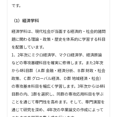
です。
（1）経済学科
経済学科は、現代社会が当面する経済的・社会的諸問
題に関わる理論・政策・歴史を体系的に学習する科目
を配置しています。
1、2年次にミクロ経済学、マクロ経済学、経済原論
などの専攻基礎科目を確実に修得します。また2年次
から4科目群（Ａ群 金融・経済分析、Ｂ群 財政・社会
政策、Ｃ群 グローバル経済、Ｄ群 地域経済・社会）
の専攻基本科目を幅広く学習します。3年次からは4科
目群の内、1群を選択し、同群の専攻応用科目を学ぶ
ことを通じて専門性を高めます。そして、専門演習を
通じて研究を深め、4年次の卒業論文の作成によって