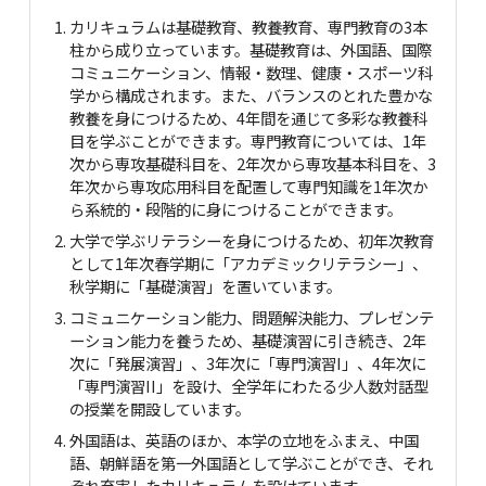
カリキュラムは基礎教育、教養教育、専門教育の3本
柱から成り立っています。基礎教育は、外国語、国際
コミュニケーション、情報・数理、健康・スポーツ科
学から構成されます。また、バランスのとれた豊かな
教養を身につけるため、4年間を通じて多彩な教養科
目を学ぶことができます。専門教育については、1年
次から専攻基礎科目を、2年次から専攻基本科目を、3
年次から専攻応用科目を配置して専門知識を1年次か
ら系統的・段階的に身につけることができます。
大学で学ぶリテラシーを身につけるため、初年次教育
として1年次春学期に「アカデミックリテラシー」、
秋学期に「基礎演習」を置いています。
コミュニケーション能力、問題解決能力、プレゼンテ
ーション能力を養うため、基礎演習に引き続き、2年
次に「発展演習」、3年次に「専門演習I」、4年次に
「専門演習II」を設け、全学年にわたる少人数対話型
の授業を開設しています。
外国語は、英語のほか、本学の立地をふまえ、中国
語、朝鮮語を第一外国語として学ぶことができ、それ
ぞれ充実したカリキュラムを設けています。