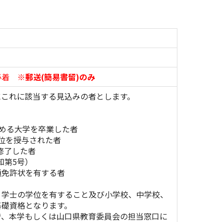
必着
※郵送(簡易書留)のみ
でにこれに該当する見込みの者とします。
める大学を卒業した者
位を授与された者
修了した者
第5号）
通免許状を有する者
、学士の学位を有すること及び小学校、中学校、
基礎資格となります。
で、本学もしくは山口県教育委員会の担当窓口に