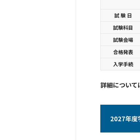
試 験 日
試験科目
試験会場
合格発表
入学手続
詳細について
2027年度