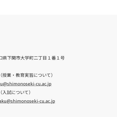
0 山口県下関市大学町二丁目１番１号
（授業・教育実習について）
u@shimonoseki-cu.ac.jp
（入試について）
aku@shimonoseki-cu.ac.jp