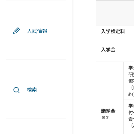
入試情報
入学検定料
入学金
学
研
傷
（
検索
約
学
諸納金
付
※2
責
（