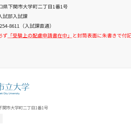
 山口県下関市大学町二丁目1番1号
入試部入試課
254-8611
（入試課直通）
必ず
「受験上の配慮申請書在中」
と封筒表面に朱書きで付
口県下関市大学町二丁目1番1号