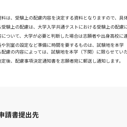
資料は、受験上の配慮内容を決定する資料となりますので、具
る受験上の配慮は、大学入学共通テストにおける受験上の配慮
容について、大学が必要と判断した場合は志願者や出身高校に
長や別室の設定など準備に時間を要するものは、試験地を本学
る配慮の内容によっては、試験地を本学（下関）に限らせてい
決定後、配慮事項決定通知書を志願者宛に郵送し通知します。
申請書提出先