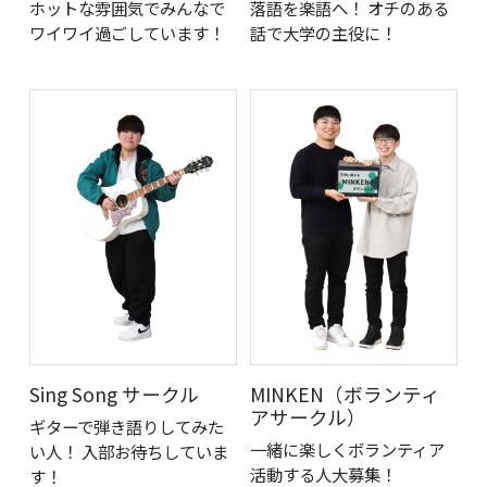
ホットな雰囲気でみんなで
落語を楽語へ！ オチのある
ワイワイ過ごしています！
話で大学の主役に！
Sing Song サークル
MINKEN（ボランティ
アサークル）
ギターで弾き語りしてみた
一緒に楽しくボランティア
い人！ 入部お待ちしていま
活動する人大募集！
す！