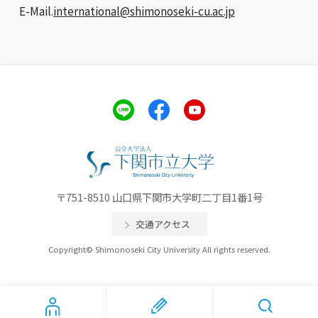
E-Mail.
international@shimonoseki-cu.ac.jp
〒751-8510 山口県下関市大学町二丁目1番1号
交通アクセス
Copyright© Shimonoseki City University All rights reserved.