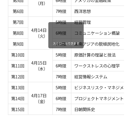
第5回
6時限
アメリカの金融政策
（月）
第6回
7時限
西洋思想
第7回
5時限
経営管理
4月14日
第8回
6時限
コミュニケーション概論
（火）
第9回
7時限
東南アジアの脱植民地化
スクロールできます
第10回
5時限
原価計算の理論と技法
4月15日
第11回
6時限
ワークストレスの心理学
（水）
第12回
7時限
経営情報システム
第13回
5時限
ビジネスリスク・マネジメント
4月17日
第14回
6時限
プロジェクトマネジメント
（金）
第15回
7時限
日朝関係史