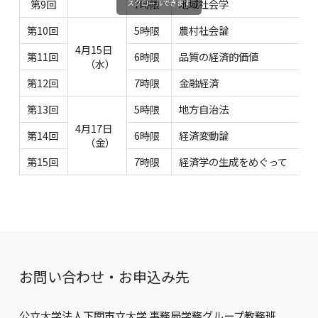
第9回
7時限
地域社会学
スクロールできます
第10回
5時限
農村社会論
4月15日
第11回
6時限
品質の経済的価値
（水）
第12回
7時限
金融経済
第13回
5時限
地方自治法
4月17日
第14回
6時限
経済変動論
（金）
第15回
7時限
経済学の生成をめぐって
お問い合わせ・お申込み先
公立大学法人下関市立大学 事務局学務グループ教務班