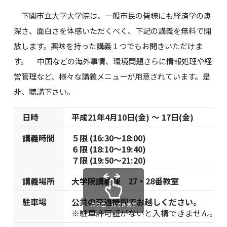
下関市立大学大学院は、一般市民の皆様にも経済学の奥
深さ、面白さを体感いただくべく、下記の講義を無料で開
放します。興味を持った講義１つでもお聞きいただけま
す。 中国などの海外事情、環境問題さらに情報処理や経
営管理など、様々な講義メニューが用意されています。是
非、聴講下さい。
日時
平成21年4月10日(金) ～ 17日(金)
講義時間
５限 (16:30～18:00)
６限 (18:10～19:40)
７限 (19:50～21:20)
講義場所
大学院講義棟 27・28番教室
駐車場
公共の交通機関でお越しください。
スクロールできます
※駐車許可証がないと入構できません。