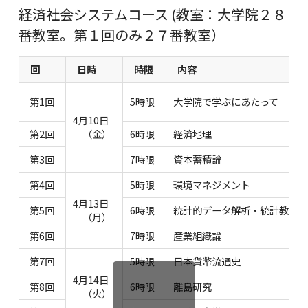
経済社会システムコース (教室：大学院２８
番教室。第１回のみ２７番教室）
回
日時
時限
内容
第1回
5時限
大学院で学ぶにあたって
4月10日
第2回
（金）
6時限
経済地理
第3回
7時限
資本蓄積論
第4回
5時限
環境マネジメント
4月13日
第5回
6時限
統計的データ解析・統計教育
（月）
第6回
7時限
産業組織論
第7回
5時限
日本貨幣流通史
4月14日
第8回
6時限
離島研究
（火）