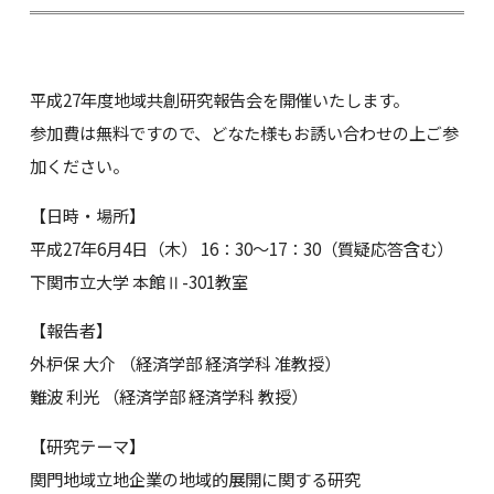
平成27年度地域共創研究報告会を開催いたします。
参加費は無料ですので、どなた様もお誘い合わせの上ご参
加ください。
【日時・場所】
平成27年6月4日（木） 16：30～17：30（質疑応答含む）
下関市立大学 本館Ⅱ-301教室
【報告者】
外枦保 大介 （経済学部 経済学科 准教授）
難波 利光 （経済学部 経済学科 教授）
【研究テーマ】
関門地域立地企業の地域的展開に関する研究