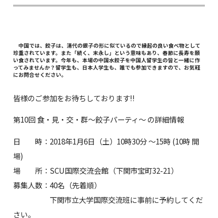
中国では、餃子は、清代の銀子の形に似ているので縁起の良い食べ物として
珍重されています。また「続く、末永し」という意味もあり、春節に長寿を願
い食されています。今年も、本場の中国水餃子を中国人留学生の皆と一緒に作
ってみませんか？留学生も、日本人学生も、誰でも参加できますので、お気軽
にお問合せください。
皆様のご参加をお待ちしております!!
第10回 食・見・交・群～餃子パーティ～ の詳細情報
日 時：2018年1月6日（土）10時30分 ～15時 (10時 開
場)
場 所：SCU国際交流会館（下関市宝町32-21）
募集人数：40名（先着順）
下関市立大学国際交流班に事前に予約してくだ
さい。