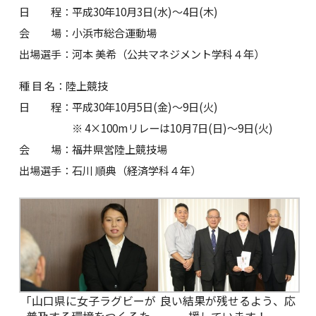
日 程：平成30年10月3日(水)～4日(木)
会 場：小浜市総合運動場
出場選手：河本 美希（公共マネジメント学科４年）
種 目 名：陸上競技
日 程：平成30年10月5日(金)～9日(火)
※ 4×100mリレーは10月7日(日)～9日(火)
会 場：福井県営陸上競技場
出場選手：石川 順典（経済学科４年）
「山口県に女子ラグビーが
良い結果が残せるよう、応
普及する環境をつくるた
援しています！