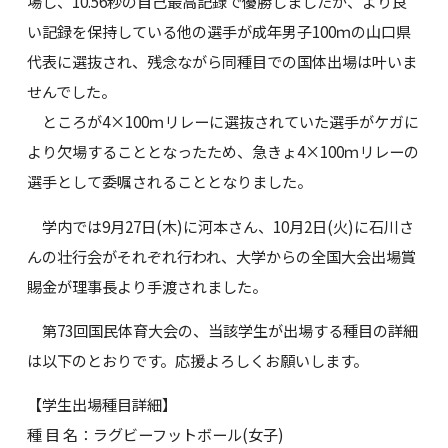
場し、10.56秒の自己最高記録で優勝しましたが、より良
い記録を保持している他の選手が成年男子100ｍの山口県
代表に選抜され、残念ながら同種目での国体出場は叶いま
せんでした。
ところが4×100ｍリレーに選抜されていた選手がケガに
より欠場することとなったため、急きょ4×100ｍリレーの
選手として委嘱されることとなりました。
学内では9月27日(木)に河本さん、10月2日(火)に石川さ
んの壮行会がそれぞれ行われ、大学からの全国大会出場賞
賜金が理事長より手渡されました。
第73回国民体育大会の、当該学生が出場する種目の詳細
は以下のとおりです。応援よろしくお願いします。
【学生出場種目詳細】
種 目 名：ラグビーフットボール(女子)