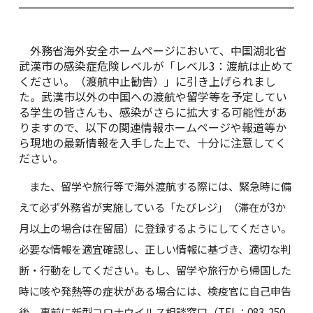
外務省海外安全ホームページにおいて、中国湖北省
武漢市の感染症危険レベルが「レベル3：渡航は止めて
ください。（渡航中止勧告）」に引き上げられまし
た。武漢市以外の中国への渡航や留学等を予定してい
る学生の皆さんも、感染がさらに拡大する可能性があ
りますので、以下の関連情報ホームページや報道等か
ら現地の最新情報を入手した上で、十分に注意してく
ださい。
また、留学や旅行等で海外渡航する際には、緊急時に備
えて必ず外務省が実施している「たびレジ」（滞在が3か
月以上の場合は在留届）に登録するようにしてください。
必要な情報を適宜確認し、正しい情報に基づき、適切な判
断・行動をしてください。もし、留学や旅行から帰国した
時に咳や発熱等の症状がある場合には、検疫官に自己申告
後、事前に新型コロナウイルス相談窓口（TEL：083-250-