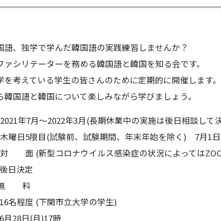
国語、独学で学んだ韓国語の実践練習しませんか？
ファシリテーターを務める韓国語と韓国を知る会です。
学を考えている学生の皆さんのために定期的に開催します。
ら韓国語と韓国について楽しみながら学びましょう。
021年7月～2022年3月(長期休業中の実施は後日相談して決
時間 木曜日5限目(試験前、試験期間、年末年始を除く) 7月1日
対 面 (新型コロナウイルス感染症の状況によってはZOO
後日決定
用 無 料
数 16名程度 (下関市立大学の学生)
6月28日(月)17時