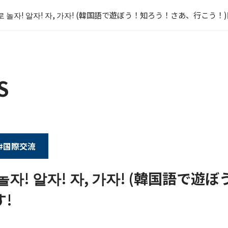
 놀자! 알자! 자, 가자! (韓国語で遊ぼう！知ろう！さあ、行こう！
S
#国際交流
놀자! 알자! 자, 가자! (韓国語で
!