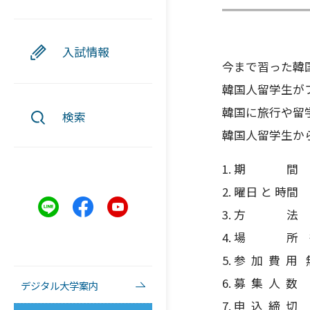
入試情報
今まで習った韓
韓国人留学生が
韓国に旅行や留
検索
韓国人留学生か
1. 期 間 2
2. 曜日 と 
3. 方 法 
4. 場 所 
5. 参 加 費 
6. 募 集 人 
デジタル大学案内
7. 申 込 締 切 