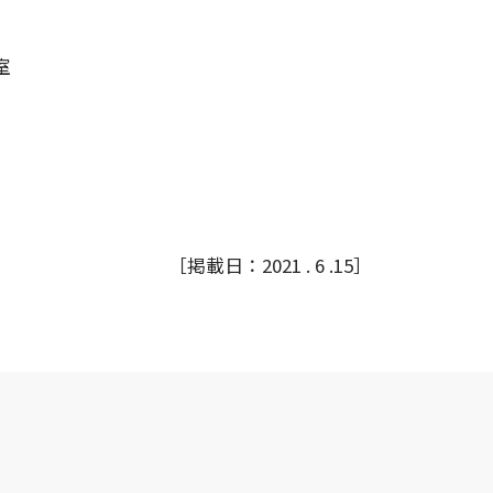
室
21 . 6 .15］