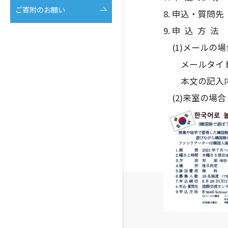
ご寄附のお願い
8. 申込・質問
9. 申 込 方 法 E-
(1)メール
メールタイトル
本文の記入内
(2)来室の場