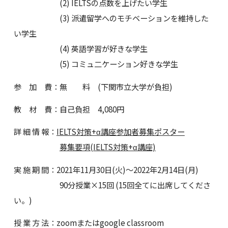
(2) IELTSの点数を上げたい学生
(3) 派遣留学へのモチベーションを維持した
い学生
(4) 英語学習が好きな学生
(5) コミュ二ケーション好きな学生
参 加 費：無 料 (下関市立大学が負担)
教 材 費：自己負担 4,080円
詳 細 情 報：
IELTS対策+α講座参加者募集ポスター
募集要項(IELTS対策+α講座)
実 施 期 間：2021年11月30日(火)～2022年2月14日(月)
90分授業×15回 (15回全てに出席してくださ
い。)
授 業 方 法：zoomまたはgoogle classroom