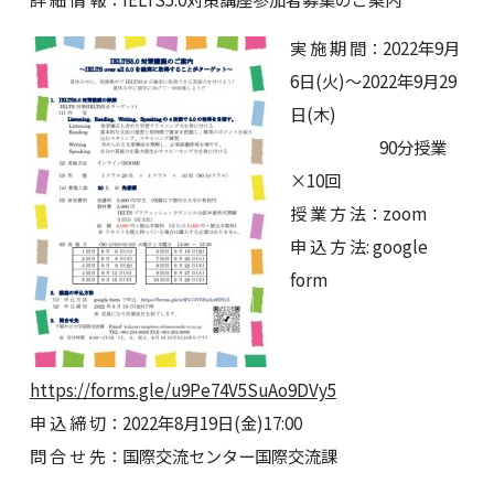
実 施 期 間：2022年9月
6日(火)～2022年9月29
日(木)
90分授業
×10回
授 業 方 法：zoom
申 込 方 法: google
form
https://forms.gle/u9Pe74V5SuAo9DVy5
申 込 締 切：2022年8月19日(金)17:00
問 合 せ 先：国際交流センター国際交流課