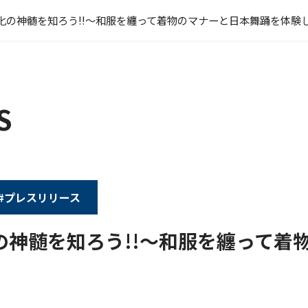
化の神髄を知ろう!!～和服を纏って着物のマナーと日本舞踊を体験し
S
#プレスリリース
の神髄を知ろう!!～和服を纏って着