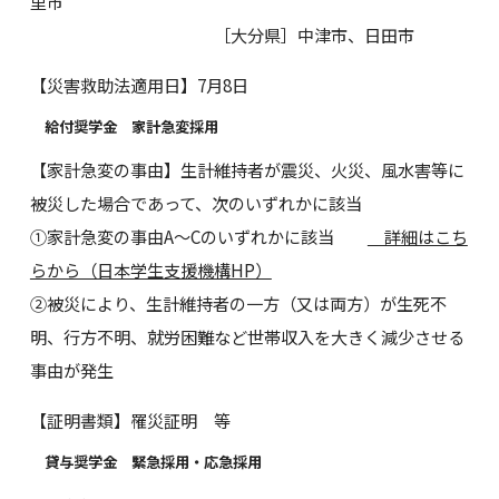
里市
［大分県］中津市、日田市
【災害救助法適用日】7月8日
給付奨学金 家計急変採用
【家計急変の事由】生計維持者が震災、火災、風水害等に
被災した場合であって、次のいずれかに該当
➀家計急変の事由A～Cのいずれかに該当
詳細はこち
らから（日本学生支援機構HP）
➁被災により、生計維持者の一方（又は両方）が生死不
明、行方不明、就労困難など世帯収入を大きく減少させる
事由が発生
【証明書類】罹災証明 等
貸与奨学金 緊急採用・応急採用