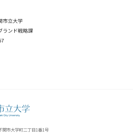
関市立大学
ブランド戦略課
67
口県下関市大学町二丁目1番1号