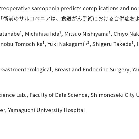
ative sarcopenia predicts complications and non-ca
urgery「術前のサルコペニアは、食道がん手術における合併
nabe¹, Michihisa Iida¹, Mitsuo Nishiyama¹, Chiyo Naka
,
inobu Tomochika¹, Yuki Nakagami¹
², Shigeru Takeda¹, 
Gastroenterological, Breast and Endocrine Surgery, Ya
ience Lab., Faculty of Data Science, Shimonoseki City U
r, Yamaguchi University Hospital