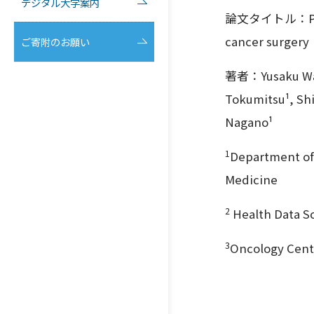
デジタル大学案内
論文タイトル：Preoper
cancer s
ご寄附のお願い
著者：Yusaku Wata
Tokumitsu¹, Sh
Nagano¹
1
Department of 
Medicine
2
Health Data Sc
3
Oncology Cente