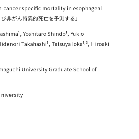
ncer specific mortality in esophageal
症および非がん特異的死亡を予測する」
shima¹, Yoshitaro Shindo¹, Yukio
,
Hidenori Takahashi¹, Tatsuya Ioka¹
³, Hiroaki
maguchi University Graduate School of
niversity