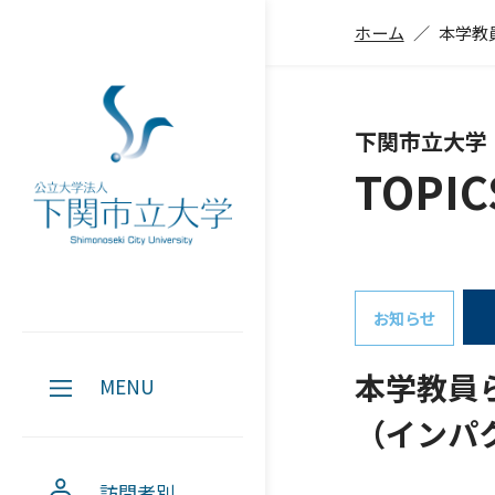
ホーム
本学教員
下関市立大学
TOPIC
お知らせ
本学教員らが
MENU
（インパ
訪問者別