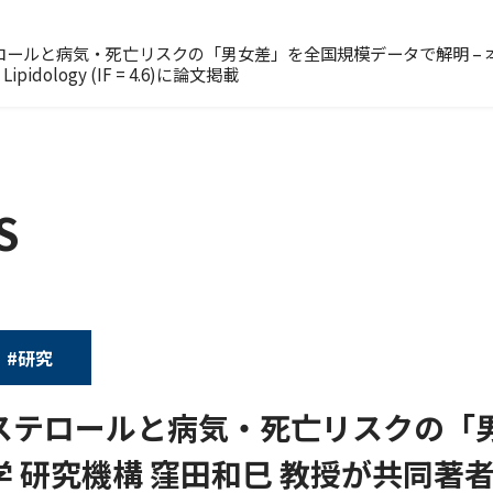
ロールと病気・死亡リスクの「男女差」を全国規模データで解明 – 
al Lipidology (IF = 4.6)に論文掲載
S
#研究
レステロールと病気・死亡リスクの「
本学 研究機構 窪田和巳 教授が共同著者と