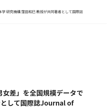
本学 研究機構 窪田和巳 教授が共同著者として国際誌
男女差」を全国規模データで
して国際誌Journal of