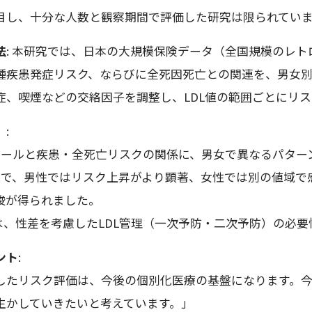
目し、十分な人数と観察期間で評価した研究は限られてい
法
: 本研究では、日本の大規模保険データ（全国規模のレト
種疾患発症リスク、ならびに全死因死亡との関連を、男女
症、喫煙などの交絡因子を調整し、LDL値の範囲ごとにリ
）
:
ステロールと疾患・全死亡リスクの関係に、男女で異なるパタ
L値域で、男性ではリスク上昇がより顕著、女性では別の値域
唆が得られました。
見は、性差を考慮したLDL管理（一次予防・二次予防）の必
ント
:
したリスク評価は、今後の個別化医療の基盤になります。
生かしていきたいと考えています。」