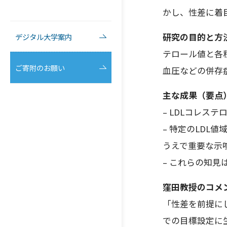
かし、性差に着
研究の目的と方
デジタル大学案内
テロール値と各
ご寄附のお願い
血圧などの併存
主な成果（要点
– LDLコレ
– 特定のLD
うえで重要な示
– これらの知
窪田教授のコメ
「性差を前提に
での目標設定に