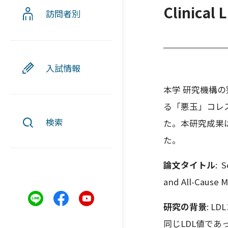
Clinical
訪問者別
入試情報
本学 研究機構
る「悪玉」コレ
検索
た。本研究成果は、
た。
論文タイトル
: S
and All-Cause M
研究の背景
: 
同じLDL値で