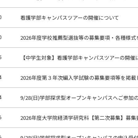
看護学部キャンパスツアーの開催について
0
2026年度学校推薦型選抜等の募集要項・各種様
0
【中学生対象】看護学部キャンパスツアーの開催
5
2026年度第３年次編入学試験の募集要項等を掲載
4
9/28(日)学部探求型オープンキャンパスへご参加
4
2026年度大学院経済学研究科【第二次募集】募
6
9/28(日)学部探求型オープンキャンパスの申込受
6