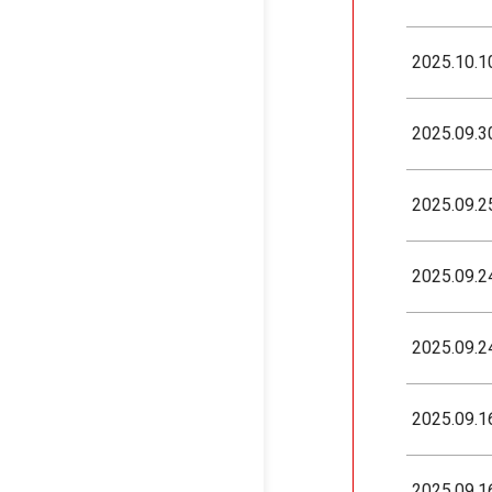
2025.10.1
2025.09.3
2025.09.2
2025.09.2
2025.09.2
2025.09.1
2025.09.1