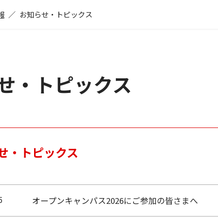
報
お知らせ・トピックス
せ・トピックス
せ・トピックス
オープンキャンパス2026にご参加の皆さまへ
5