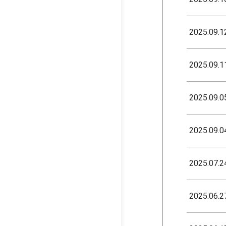
2025.09.1
2025.09.1
2025.09.0
2025.09.0
2025.07.2
2025.06.2