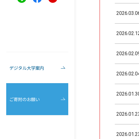
2026.03.0
2026.02.1
2026.02.0
デジタル大学案内
2026.02.0
2026.01.3
ご寄附のお願い
2026.01.2
2026.01.2