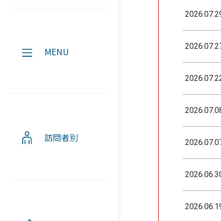
2026.07.2
2026.07.2
MENU
2026.07.2
2026.07.0
訪問者別
2026.07.0
2026.06.3
2026.06.1