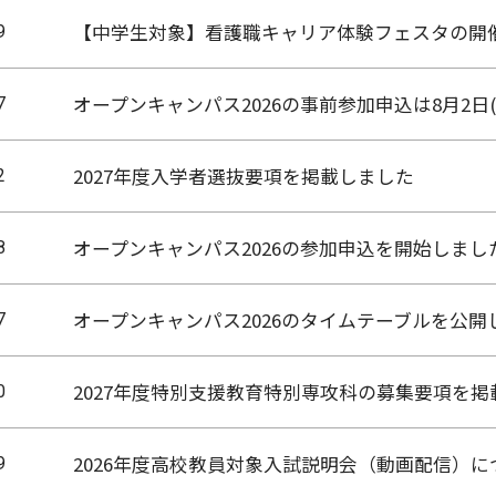
【中学生対象】看護職キャリア体験フェスタの開
9
オープンキャンパス2026の事前参加申込は8月2日
7
2027年度入学者選抜要項を掲載しました
2
オープンキャンパス2026の参加申込を開始しまし
8
オープンキャンパス2026のタイムテーブルを公開
7
2027年度特別支援教育特別専攻科の募集要項を掲
0
2026年度高校教員対象入試説明会（動画配信）に
9