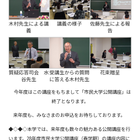
木村先生による講
講義の様子
佐藤先生による報
義
告
質疑応答司会 水
受講生からの質問
花束贈呈
谷先生
に答える木村先生
今年度はこの講座をもちまして「市民大学公開講座」は
終了となります。
来年度も、みなさまのお申込をお待ちしております。
◆◇◆◇本学では、来年度も数々の魅力ある公開講座を行
います。28年度市民大学公開講座（春学期）の講座内容に