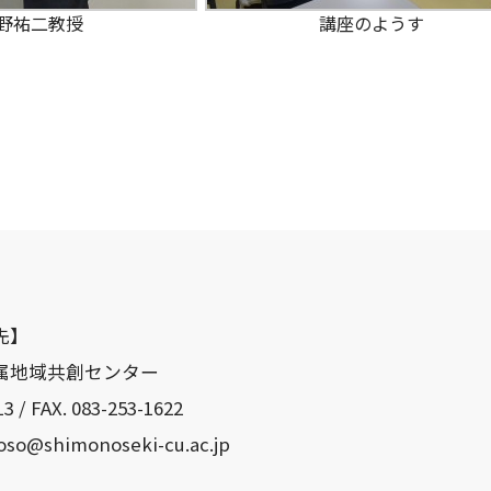
野祐二教授
講座のようす
先】
属地域共創センター
3 / FAX. 083-253-1622
yoso@shimonoseki-cu.ac.jp