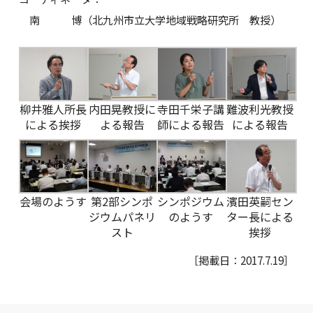
南 博（北九州市立大学地域戦略研究所 教授）
柳井雅人所長
内田晃教授に
寺田千栄子講
難波利光教授
による挨拶
よる報告
師による報告
による報告
会場のようす
第2部シンポ
シンポジウム
濱田英嗣セン
ジウムパネリ
のようす
ター長による
スト
挨拶
［掲載日：2017.7.19］