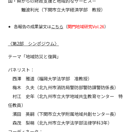
国・県からの財政支援と地域的なサービス－
難波利光（下関市立大学経済学部 教授）
各報告の成果論文は
こちら
（
関門地域研究Vol.26
）
〈第2部 シンポジウム〉
テーマ「地域防災と復興」
パネリスト：
西澤 雅道（福岡大学法学部 准教授）
梅木 久夫（北九州市消防局警防部警防課警防係長）
村江 史年（北九州市立大学地域共生教育センター 特
任教員）
濱田 英嗣（下関市立大学附属地域共創センター長）
森茂 梨萌（北九州市立大学法学部法律学科3年）
コーディネータ：