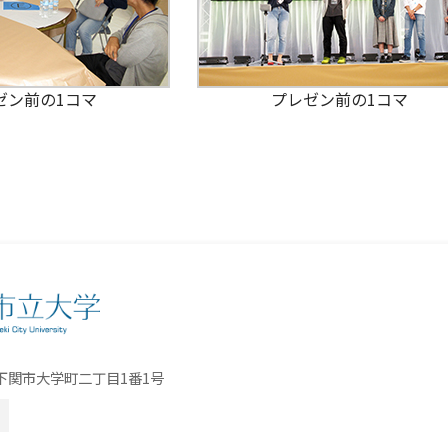
ゼン前の1コマ
プレゼン前の1コマ
口県下関市大学町二丁目1番1号