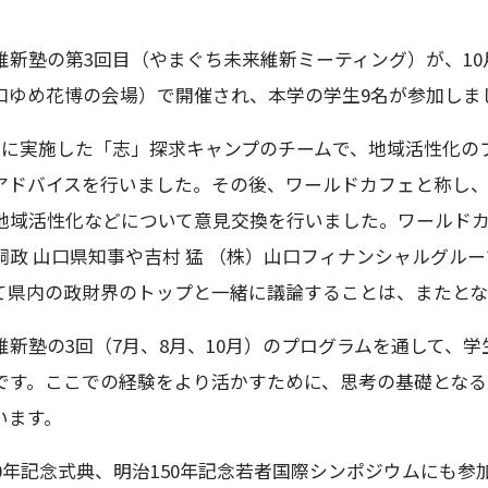
新塾の第3回目（やまぐち未来維新ミーティング）が、10
口ゆめ花博の会場）で開催され、本学の学生9名が参加しま
に実施した「志」探求キャンプのチームで、地域活性化のプ
アドバイスを行いました。その後、ワールドカフェと称し
地域活性化などについて意見交換を行いました。ワールドカ
嗣政 山口県知事や吉村 猛 （株）山口フィナンシャルグル
て県内の政財界のトップと一緒に議論することは、またと
新塾の3回（7月、8月、10月）のプログラムを通して、
です。ここでの経験をより活かすために、思考の基礎とな
います。
0年記念式典、明治150年記念若者国際シンポジウムにも参