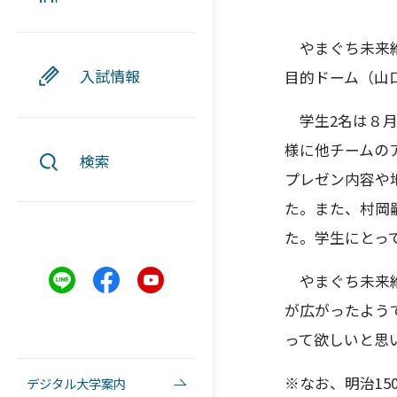
やまぐち未来維
入試情報
目的ドーム（山
学生2名は８月
様に他チームの
検索
プレゼン内容や
た。また、村岡
た。学生にとっ
やまぐち未来維
が広がったよう
って欲しいと思
※なお、明治15
デジタル大学案内