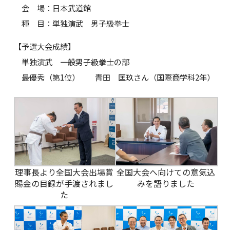
会 場：日本武道館
種 目：単独演武 男子級拳士
【予選大会成績】
単独演武 一般男子級拳士の部
最優秀（第1位） 青田 匡玖さん（国際商学科2年）
理事長より全国大会出場賞
全国大会へ向けての意気込
賜金の目録が手渡されまし
みを語りました
た