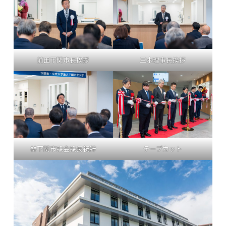
前田下関市長挨拶
三木理事長挨拶
林下関市議会議長祝辞
テープカット