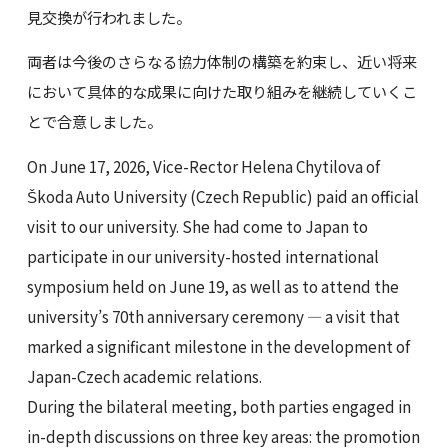
見交換が行われました。
両者は今後のさらなる協力体制の構築を約束し、近い将来
において具体的な成果に向けた取り組みを継続していくこ
とで合意しました。
On June 17, 2026, Vice-Rector Helena Chytilova of
Škoda Auto University (Czech Republic) paid an official
visit to our university. She had come to Japan to
participate in our university-hosted international
symposium held on June 19, as well as to attend the
university’s 70th anniversary ceremony — a visit that
marked a significant milestone in the development of
Japan-Czech academic relations.
During the bilateral meeting, both parties engaged in
in-depth discussions on three key areas: the promotion