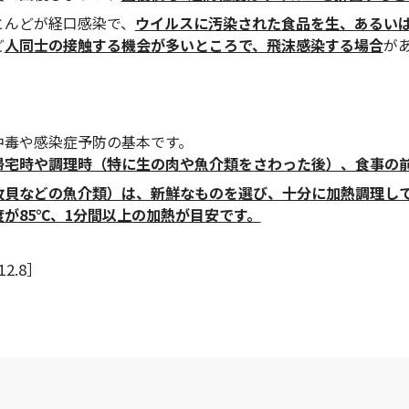
とんどが経口感染で、
ウイルスに汚染された食品を生、あるい
ど
人同士の接触する機会が多いところで、飛沫感染する場合
が
中毒や感染症予防の基本です。
帰宅時や調理時（特に生の肉や魚介類をさわった後）、食事の
枚貝などの魚介類）は、新鮮なものを選び、十分に加熱調理し
が85℃、1分間以上の加熱が目安です。
2.8］