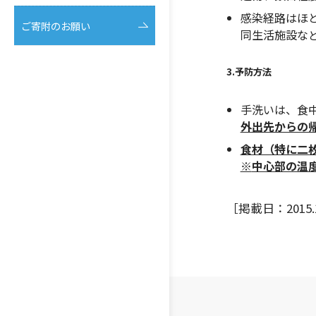
感染経路はほ
ご寄附のお願い
同生活施設な
3.予防方法
手洗いは、食
外出先からの
食材（特に二
※
中心部の温度
［掲載日：2015.1