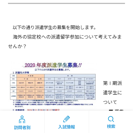
開始します。
以下の通り派遣学生の募集を
海外の協定校への派遣留学参加について考えてみま
せんか？
第Ⅰ期派
遣学生に
ついて
■ 募集
期間
: ～11
検索
入試情報
訪問者別
月20日(水)17:00