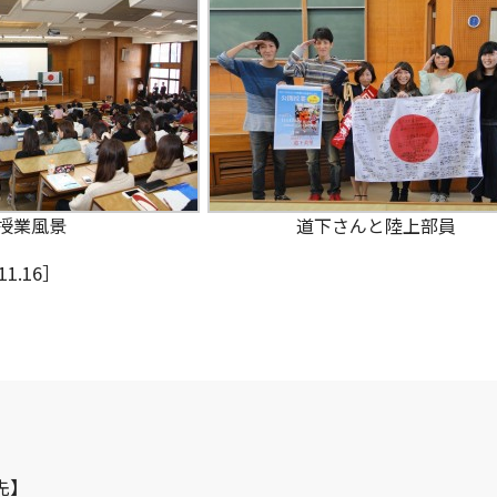
授業風景
道下さんと陸上部員
1.16］
先】