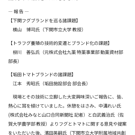
― 報 告 ―
【下関フグブランドを巡る諸課題】
横山 博司氏（下関市立大学 教授）
【トラフグ養殖の技術的変遷とブランド化の課題】
柳川 善弘氏（元株式会社九薬 特薬事業部 動薬資材部
部長）
【垢田トマトブランドの諸課題】
江本 秀昭氏（垢田施設部会 部会長）
現場とその技術に立脚した大変興味深いご報告に、皆、
熱心に耳を傾けていました。休憩をはさみ、中溝れい氏
(株式会社みなと山口合同新聞社 記者）と白武義治氏（佐
賀大学農学部 教授）よりフグとトマトに関する意見や提案
をいただいた後、濱田英嗣氏（下関市立大学附属地域共創