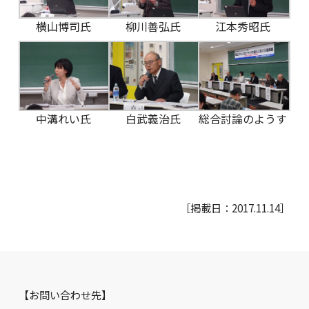
横山博司氏
柳川善弘氏
江本秀昭氏
中溝れい氏
白武義治氏
総合討論のようす
［掲載日：2017.11.14］
【お問い合わせ先】